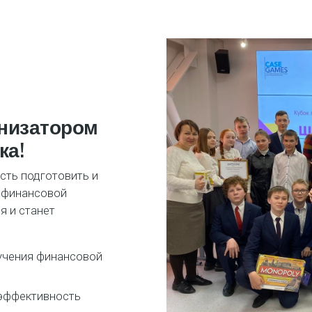
анизатором
ка!
сть подготовить и
 финансовой
я и станет
учения финансовой
 эффективность