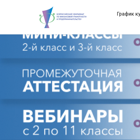
График к
Вступить