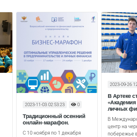
2023-09-26 12:05:22
0
В Артеке стартовала
«Академия бизнеса и
23-11-03 02:53:23
0
личных финансов»
адиционный осенний
В Международный детски
лайн-марафон.
центр на черноморском
0 ноября по 1 декабря
побережье в лагерь