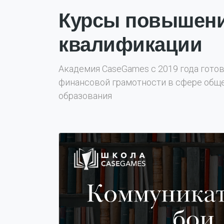
Курсы повышен
квалификации
Академия CaseGames с 2019 года гото
финансовой грамотности в сфере обще
образования