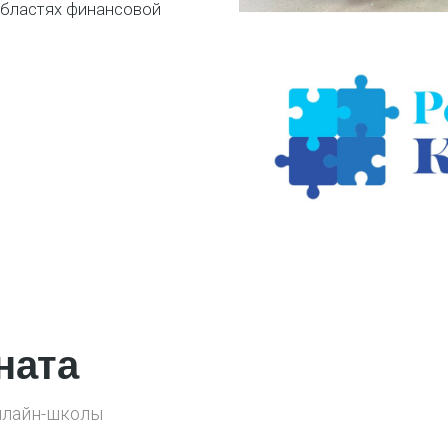
областях финансовой
ната
нлайн-школы