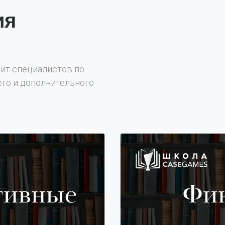
ия
вит специалистов по
го и дополнительного