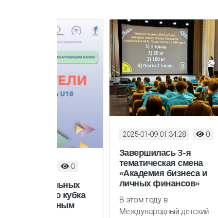
2025-01-09 01:34:28
0
Завершилась 3-я
тематическая смена
2
0
20
«Академия бизнеса и
личных финансов»
кольных
Тр
го кубка
он
В этом году в
тивным
С 1
Международный детский