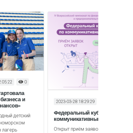
2023-03-28 18:29:29
671
2023-03-28 1
Федеральный кубок по
Как подго
й
коммуникативным боям
и стать ч
финансов
Открыт приём заявок на