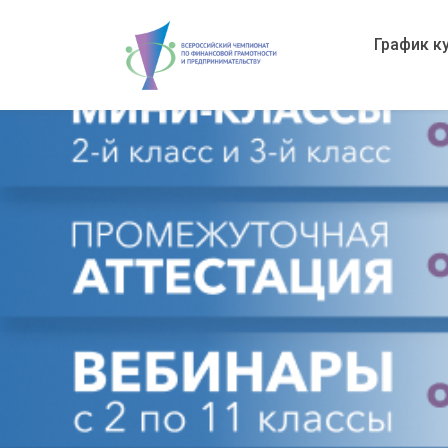
График к
Вступить