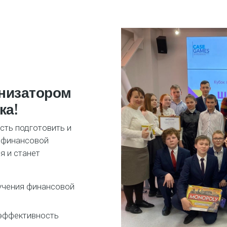
анизатором
ка!
сть подготовить и
 финансовой
я и станет
учения финансовой
 эффективность