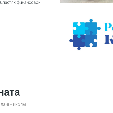
областях финансовой
ната
нлайн-школы