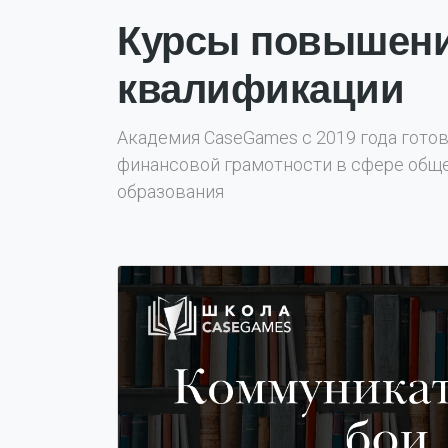
Курсы повышен
квалификации
Академия CaseGames с 2019 года гото
финансовой грамотности в сфере обще
образования