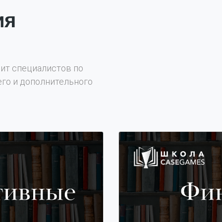
ия
вит специалистов по
го и дополнительного