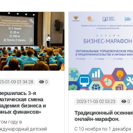
2023-09-26 12:05:22
0
В Артеке стартовала
«Академия бизнеса и
23-11-03 02:53:23
0
личных финансов»
адиционный осенний
В Международный детски
лайн-марафон.
центр на черноморском
0 ноября по 1 декабря
побережье в лагерь